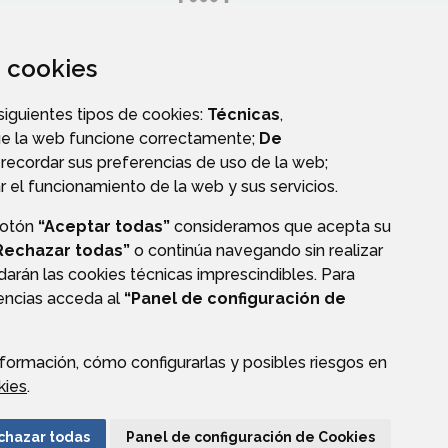
za cookies
L
DIRECTORIO TELEFÓNICO
 siguientes tipos de cookies:
Técnicas
,
ue la web funcione correctamente;
De
recordar sus preferencias de uso de la web;
r el funcionamiento de la web y sus servicios.
botón
“Aceptar todas”
consideramos que acepta su
OS
Rechazar todas”
o continúa navegando sin realizar
darán las cookies técnicas imprescindibles. Para
rencias acceda al
“Panel de configuración de
formación, cómo configurarlas y posibles riesgos en
CIÓN DE DATOS
ACCESIBILIDAD
POLÍTICA DE COOKIES
kies
.
ENLACE EXTERNO A
chazar todas
Panel de configuración de Cookies