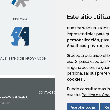
Este sitio utili
HISTORIA
CORPORACIÓN MUNICIPA
Nuestra web utiliza los
imprescindibles para q
personalización,
para 
Analíticas
, para mejora
Si acepta pulsando el 
AL INTERNO DE INFORMACIÓN
VALIDACIÓN DE DOCUMENT
uso. Si pulsa el botón
“
ninguna acción, se guar
personalizar sus prefe
cookies”.
Puede consultar más in
CONTACTO
MAPA WEB
AVISO LEGAL
PROTEC
nuestra
Política de Coo
- ARAGÓN
(ESPAÑA)
os.net
Aceptar todas
Re