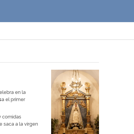
elebra en la
s
a el primer
 y comidas
e saca a la virgen