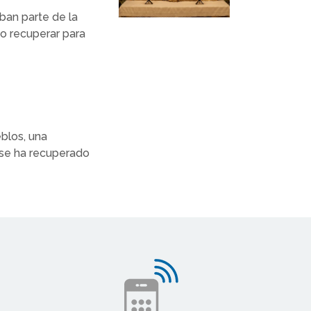
ban parte de la
o recuperar para
eblos, una
se ha recuperado