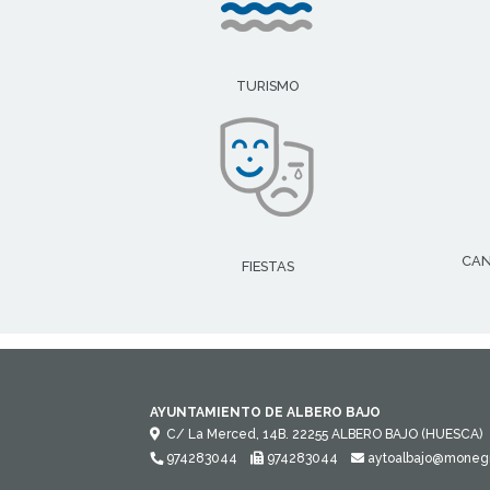
TURISMO
CAN
FIESTAS
AYUNTAMIENTO DE ALBERO BAJO
C/ La Merced, 14B.
22255
ALBERO BAJO (HUESCA)
974283044
974283044
aytoalbajo@monegr