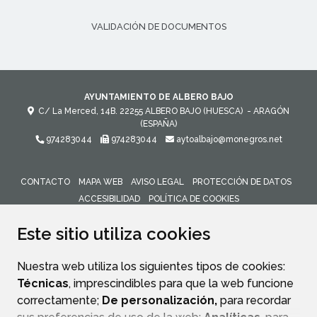
VALIDACIÓN DE DOCUMENTOS
AYUNTAMIENTO DE ALBERO BAJO
C/ La Merced, 14B.
22255
ALBERO BAJO (HUESCA)
- ARAGÓN
(ESPAÑA)
974283044
974283044
aytoalbajo@monegros.net
CONTACTO
MAPA WEB
AVISO LEGAL
PROTECCIÓN DE DATOS
ACCESIBILIDAD
POLÍTICA DE COOKIES
ENLACE 
Este sitio utiliza cookies
Nuestra web utiliza los siguientes tipos de cookies:
Técnicas
, imprescindibles para que la web funcione
correctamente;
De personalización,
para recordar