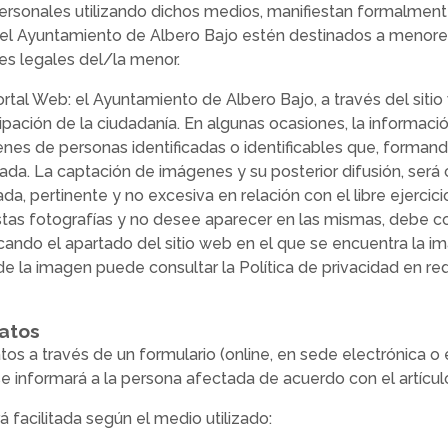
 personales utilizando dichos medios, manifiestan formalmen
r el Ayuntamiento de Albero Bajo estén destinados a menores
res legales del/la menor.
rtal Web: el Ayuntamiento de Albero Bajo, a través del sit
ipación de la ciudadanía. En algunas ocasiones, la informaci
es de personas identificadas o identificables que, formando 
a. La captación de imágenes y su posterior difusión, será c
a, pertinente y no excesiva en relación con el libre ejercici
tas fotografías y no desee aparecer en las mismas, debe co
dicando el apartado del sitio web en el que se encuentra la 
de la imagen puede consultar la Política de privacidad en r
datos
os a través de un formulario (online, en sede electrónica o
se informará a la persona afectada de acuerdo con el artícu
 facilitada según el medio utilizado: