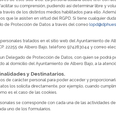
facilitar su comprensión, pudiendo así determinar libre y volu
través de los distintos medios habilitados para ello. Además
os que le asisten en virtud del RGPD. Si tiene cualquier duda
o de Protección de Datos a través del correo
lopd@dphues
personales tratados en el sitio web del Ayuntamiento de Alb
CP. 22255 de Albero Bajo, teléfono 974283044 y correo ele
un Delegado de Protección de Datos, con quien se podrá pon
gido al domicilio del Ayuntamiento de Albero Bajo, a la atenci
inalidades y Destinatarios.
os de carácter personal para poder acceder y proporcionarl
atos los solicita directamente, por ejemplo, cuando cumplime
mo es el caso de las cookies.
ersonales se corresponde con cada una de las actividades de
ada uno de los formularios.