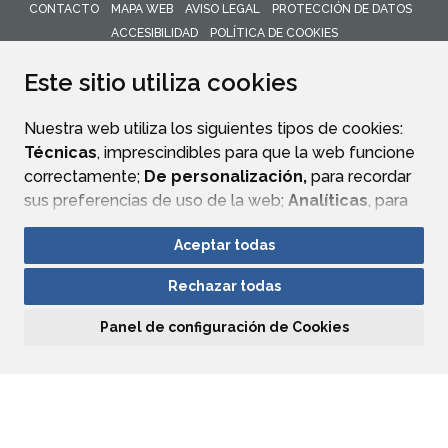
CONTACTO
MAPA WEB
AVISO LEGAL
PROTECCIÓN DE DATOS
ACCESIBILIDAD
POLÍTICA DE COOKIES
ENLACE 
Este sitio utiliza cookies
Nuestra web utiliza los siguientes tipos de cookies:
Técnicas
, imprescindibles para que la web funcione
correctamente;
De personalización,
para recordar
sus preferencias de uso de la web;
Analíticas
, para
mejorar el funcionamiento de la web y sus servicios.
Aceptar todas
Si acepta pulsando el botón
“Aceptar todas”
Rechazar todas
consideramos que acepta su uso. Si pulsa el botón
“Rechazar todas”
o continúa navegando sin realizar
Panel de configuración de Cookies
ninguna acción, se guardarán las cookies técnicas
imprescindibles. Para personalizar sus preferencias
acceda al
“Panel de configuración de cookies”.
Puede consultar más información, cómo